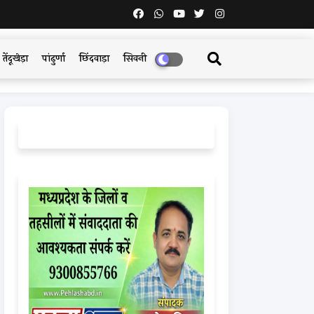
तेंदूखेड़ा
पांढुर्णा
छिंदवाड़ा
सिवनी