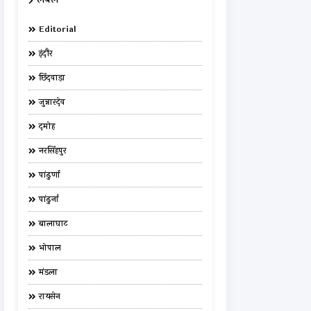
Editorial
इंदौर
छिंदवाड़ा
जुन्नारदेव
दमोह
नरसिंहपुर
पांढुर्णा
पांढुर्ना
बालाघाट
भोपाल
मंडला
रायसेन