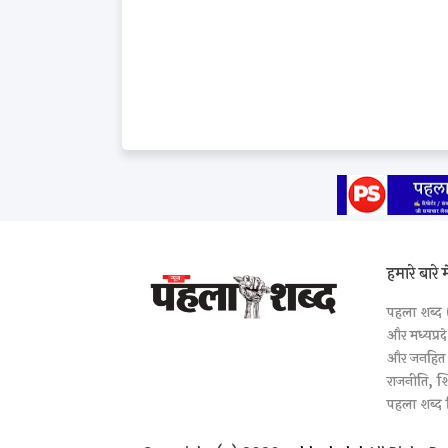
हमारे बारे मे
पहला शब्द 
और मध्यप्रदे
और जनहित से
राजनीति, श
पहला शब्द ज