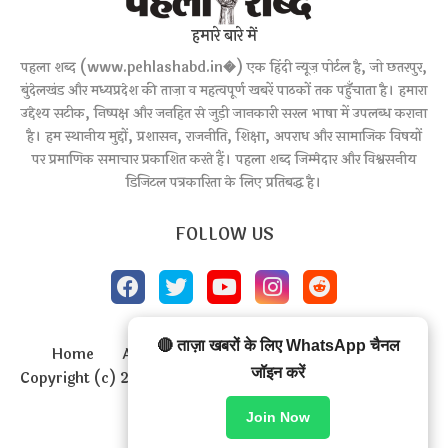
हमारे बारे में
पहला शब्द (www.pehlashabd.in�) एक हिंदी न्यूज़ पोर्टल है, जो छतरपुर,
बुंदेलखंड और मध्यप्रदेश की ताज़ा व महत्वपूर्ण खबरें पाठकों तक पहुँचाता है। हमारा
उद्देश्य सटीक, निष्पक्ष और जनहित से जुड़ी जानकारी सरल भाषा में उपलब्ध कराना
है। हम स्थानीय मुद्दों, प्रशासन, राजनीति, शिक्षा, अपराध और सामाजिक विषयों
पर प्रमाणिक समाचार प्रकाशित करते हैं। पहला शब्द जिम्मेदार और विश्वसनीय
डिजिटल पत्रकारिता के लिए प्रतिबद्ध है।
FOLLOW US
🔴 ताज़ा खबरों के लिए WhatsApp चैनल
Home
About
Contact us
Privacy Policy
जॉइन करें
Copyright (c) 2020
pehlashabd
All Right Reseved
Design by -
Blogger Templates
| Distributed by
Join Now
BloggerTemplate.org