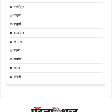
नरसिंहपुर
पांढुर्णा
पांढुर्ना
बालाघाट
भोपाल
मंडला
रायसेन
सतना
सिवनी