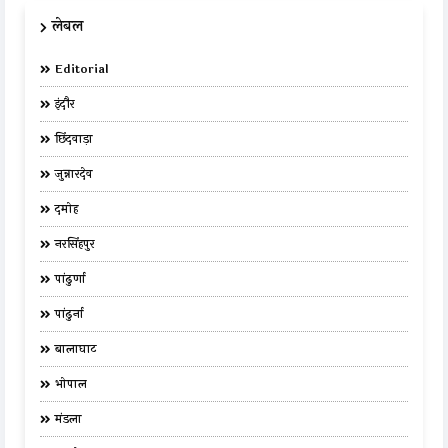
लेबल
Editorial
इंदौर
छिंदवाड़ा
जुन्नारदेव
दमोह
नरसिंहपुर
पांढुर्णा
पांढुर्ना
बालाघाट
भोपाल
मंडला