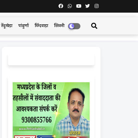
तेंदूखेड़ा
पांढुर्णा
छिंदवाड़ा
सिवनी