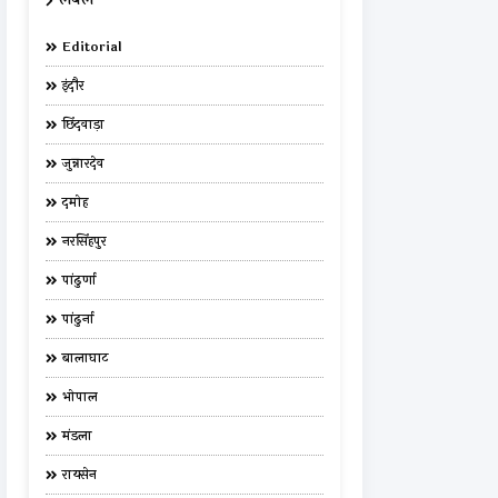
Editorial
इंदौर
छिंदवाड़ा
जुन्नारदेव
दमोह
नरसिंहपुर
पांढुर्णा
पांढुर्ना
बालाघाट
भोपाल
मंडला
रायसेन