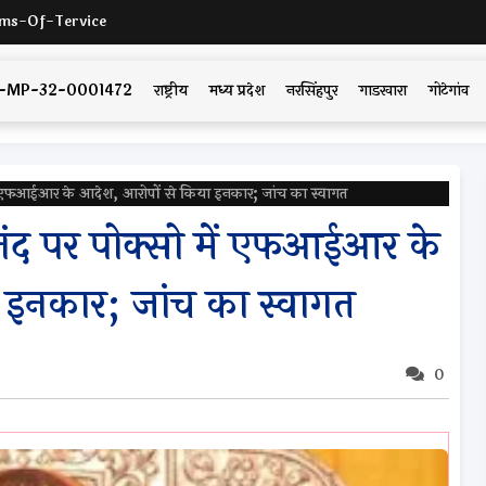
ms-Of-Tervice
DYAM-MP-32-0001472
राष्ट्रीय
मध्य प्रदेश
नरसिंहपुर
गाडरवारा
गोटेगांव
ो में एफआईआर के आदेश, आरोपों से किया इनकार; जांच का स्वागत
वरानंद पर पोक्सो में एफआईआर के
 इनकार; जांच का स्वागत
0