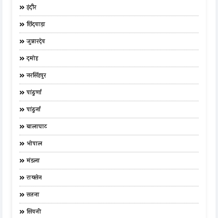
इंदौर
छिंदवाड़ा
जुन्नारदेव
दमोह
नरसिंहपुर
पांढुर्णा
पांढुर्ना
बालाघाट
भोपाल
मंडला
रायसेन
सतना
सिवनी