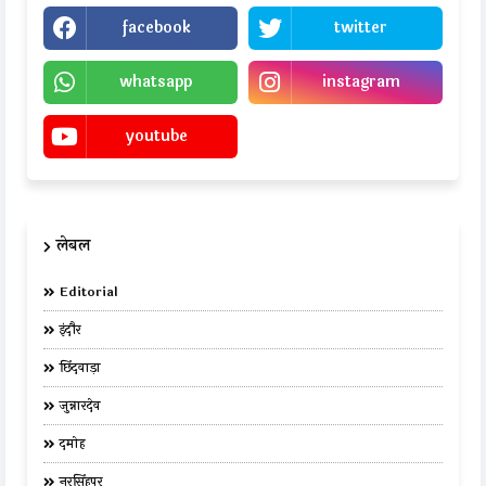
facebook
twitter
whatsapp
instagram
youtube
लेबल
Editorial
इंदौर
छिंदवाड़ा
जुन्नारदेव
दमोह
नरसिंहपुर