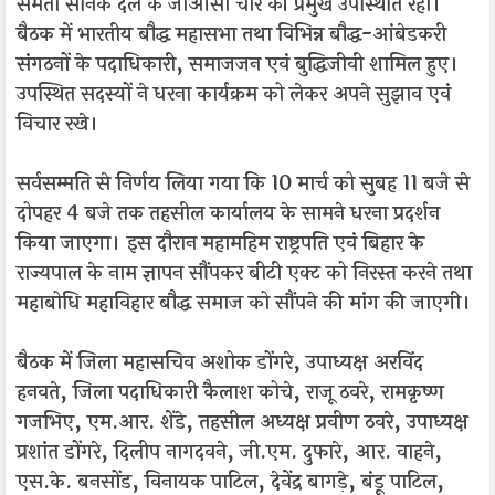
समता सैनिक दल के जीओसी चारे की प्रमुख उपस्थिति रही।
बैठक में भारतीय बौद्ध महासभा तथा विभिन्न बौद्ध-आंबेडकरी
संगठनों के पदाधिकारी, समाजजन एवं बुद्धिजीवी शामिल हुए।
उपस्थित सदस्यों ने धरना कार्यक्रम को लेकर अपने सुझाव एवं
विचार रखे।
सर्वसम्मति से निर्णय लिया गया कि 10 मार्च को सुबह 11 बजे से
दोपहर 4 बजे तक तहसील कार्यालय के सामने धरना प्रदर्शन
किया जाएगा। इस दौरान महामहिम राष्ट्रपति एवं बिहार के
राज्यपाल के नाम ज्ञापन सौंपकर बीटी एक्ट को निरस्त करने तथा
महाबोधि महाविहार बौद्ध समाज को सौंपने की मांग की जाएगी।
बैठक में जिला महासचिव अशोक डोंगरे, उपाध्यक्ष अरविंद
हनवते, जिला पदाधिकारी कैलाश कोचे, राजू ठवरे, रामकृष्ण
गजभिए, एम.आर. शेंडे, तहसील अध्यक्ष प्रवीण ठवरे, उपाध्यक्ष
प्रशांत डोंगरे, दिलीप नागदवने, जी.एम. दुफारे, आर. वाहने,
एस.के. बनसोंड, विनायक पाटिल, देवेंद्र बागड़े, बंडू पाटिल,