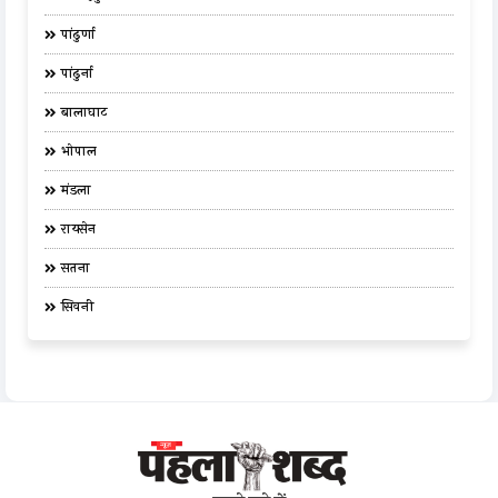
पांढुर्णा
पांढुर्ना
बालाघाट
भोपाल
मंडला
रायसेन
सतना
सिवनी