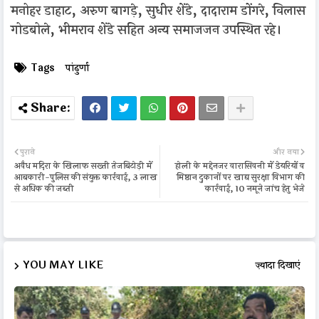
मनोहर डाहाट, अरुण बागड़े, सुधीर शेंडे, दादाराम डोंगरे, विलास
गोडबोले, भीमराव शेंडे सहित अन्य समाजजन उपस्थित रहे।
Tags
पांढुर्णा
पुराने
और नया
अवैध मदिरा के खिलाफ सख्ती तेजबिटोड़ी में
होली के मद्देनजर वारासिवनी में डेयरियों व
आबकारी-पुलिस की संयुक्त कार्रवाई, 3 लाख
मिष्ठान दुकानों पर खाद्य सुरक्षा विभाग की
से अधिक की जब्ती
कार्रवाई, 10 नमूने जांच हेतु भेजे
YOU MAY LIKE
ज़्यादा दिखाएं