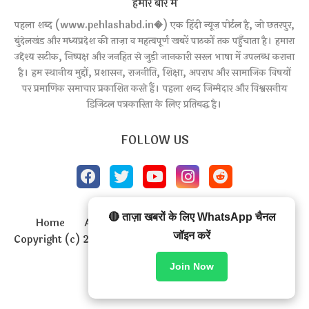
हमारे बारे में
पहला शब्द (www.pehlashabd.in�) एक हिंदी न्यूज़ पोर्टल है, जो छतरपुर,
बुंदेलखंड और मध्यप्रदेश की ताज़ा व महत्वपूर्ण खबरें पाठकों तक पहुँचाता है। हमारा
उद्देश्य सटीक, निष्पक्ष और जनहित से जुड़ी जानकारी सरल भाषा में उपलब्ध कराना
है। हम स्थानीय मुद्दों, प्रशासन, राजनीति, शिक्षा, अपराध और सामाजिक विषयों
पर प्रमाणिक समाचार प्रकाशित करते हैं। पहला शब्द जिम्मेदार और विश्वसनीय
डिजिटल पत्रकारिता के लिए प्रतिबद्ध है।
FOLLOW US
🔴 ताज़ा खबरों के लिए WhatsApp चैनल
Home
About
Contact us
Privacy Policy
जॉइन करें
Copyright (c) 2020
pehlashabd
All Right Reseved
Design by -
Blogger Templates
| Distributed by
Join Now
BloggerTemplate.org